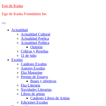
Saltar
Ego de Kaska
al
Ego de Kaska Foundation Inc
contenido
Menú
principal
Actualidad
Actualidad Cultural
Actualidad Poética
Actualidad Política
Opinión
Críticas y Reseñas
11 de julio
Exodus
Catálogo Exodus
Autores Exodus
Eka Magazine
Premio de Ensayo
Bases y objetivos
Eka Literaria
Navidades Literarias
Libros de artista
Catálogo Libros de Artista
Ediciones Exodus