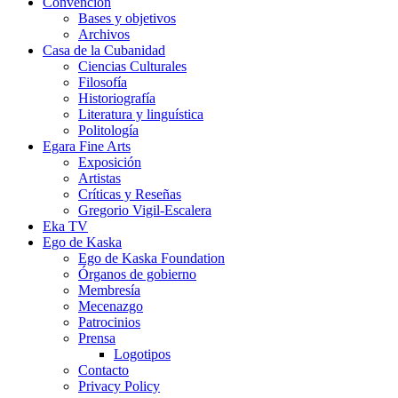
Convención
Bases y objetivos
Archivos
Casa de la Cubanidad
Ciencias Culturales
Filosofía
Historiografía
Literatura y linguística
Politología
Egara Fine Arts
Exposición
Artistas
Críticas y Reseñas
Gregorio Vigil-Escalera
Eka TV
Ego de Kaska
Ego de Kaska Foundation
Órganos de gobierno
Membresía
Mecenazgo
Patrocinios
Prensa
Logotipos
Contacto
Privacy Policy