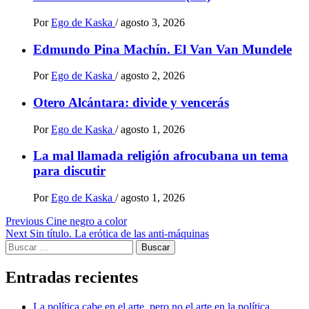
Por
Ego de Kaska
/
agosto 3, 2026
Edmundo Pina Machín. El Van Van Mundele
Por
Ego de Kaska
/
agosto 2, 2026
Otero Alcántara: divide y vencerás
Por
Ego de Kaska
/
agosto 1, 2026
La mal llamada religión afrocubana un tema
para discutir
Por
Ego de Kaska
/
agosto 1, 2026
Post
Previous
Cine negro a color
Next
Sin título. La erótica de las anti-máquinas
navigation
Buscar:
Entradas recientes
La política cabe en el arte, pero no el arte en la política