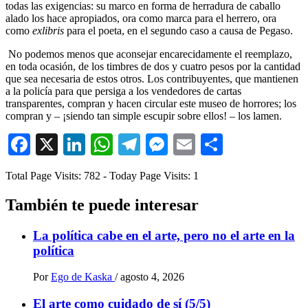
todas las exigencias: su marco en forma de herradura de caballo
alado los hace apropiados, ora como marca para el herrero, ora
como
exlibris
para el poeta, en el segundo caso a causa de Pegaso.
No podemos menos que aconsejar encarecidamente el reemplazo,
en toda ocasión, de los timbres de dos y cuatro pesos por la cantidad
que sea necesaria de estos otros. Los contribuyentes, que mantienen
a la policía para que persiga a los vendedores de cartas
transparentes, compran y hacen circular este museo de horrores; los
compran y – ¡siendo tan simple escupir sobre ellos! – los lamen.
Facebook
X
LinkedIn
WhatsApp
Telegram
Messenger
Email
Comparti
Total Page Visits: 782 - Today Page Visits: 1
También te puede interesar
La política cabe en el arte, pero no el arte en la
política
Por
Ego de Kaska
/
agosto 4, 2026
El arte como cuidado de sí (5/5)