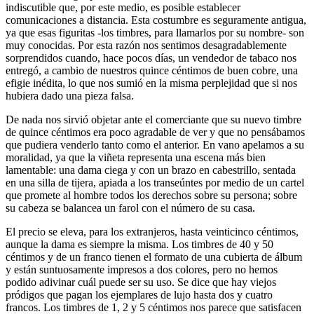
indiscutible que, por este medio, es posible establecer
comunicaciones a distancia. Esta costumbre es seguramente antigua,
ya que esas figuritas -los timbres, para llamarlos por su nombre- son
muy conocidas. Por esta razón nos sentimos desagradablemente
sorprendidos cuando, hace pocos días, un vendedor de tabaco nos
entregó, a cambio de nuestros quince céntimos de buen cobre, una
efigie inédita, lo que nos sumió en la misma perplejidad que si nos
hubiera dado una pieza falsa.
De nada nos sirvió objetar ante el comerciante que su nuevo timbre
de quince céntimos era poco agradable de ver y que no pensábamos
que pudiera venderlo tanto como el anterior. En vano apelamos a su
moralidad, ya que la viñeta representa una escena más bien
lamentable: una dama ciega y con un brazo en cabestrillo, sentada
en una silla de tijera, apiada a los transeúntes por medio de un cartel
que promete al hombre todos los derechos sobre su persona; sobre
su cabeza se balancea un farol con el número de su casa.
El precio se eleva, para los extranjeros, hasta veinticinco céntimos,
aunque la dama es siempre la misma. Los timbres de 40 y 50
céntimos y de un franco tienen el formato de una cubierta de álbum
y están suntuosamente impresos a dos colores, pero no hemos
podido adivinar cuál puede ser su uso. Se dice que hay viejos
pródigos que pagan los ejemplares de lujo hasta dos y cuatro
francos. Los timbres de 1, 2 y 5 céntimos nos parece que satisfacen