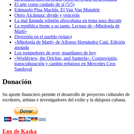
El arte como cuidado de sí (5/5)
Edmundo Pina Machín. El Van Van Mundele
Otero Alcántara: divide y vencerás
La mal llamada religión afrocubana un tema para discutir
La república frente a su santo. Lectura de «Mitología de
Martí»
Diversión en el pueblo (relato)
«Mitología de Martí» de Alfonso Hernández Catá. Edición
anotada
Los rompedores de ayer, guardianes de hoy
«Worldview, the Orichas, and Santería»: Cosmovisión,
transculturación y cambio religioso en Mercedes Cros
Sandoval
Donación
Su aporte financiero permite el desarrollo de proyectos culturales de
escritores, artistas e investigadores del exilio y la diáspora cubana.
Ego de Kaska