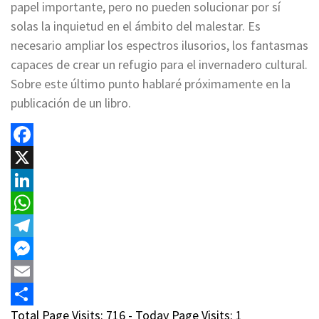
papel importante, pero no pueden solucionar por sí
solas la inquietud en el ámbito del malestar. Es
necesario ampliar los espectros ilusorios, los fantasmas
capaces de crear un refugio para el invernadero cultural.
Sobre este último punto hablaré próximamente en la
publicación de un libro.
Facebook
X
LinkedIn
WhatsApp
Telegram
Messenger
Email
Total Page Visits: 716 - Today Page Visits: 1
Compartir