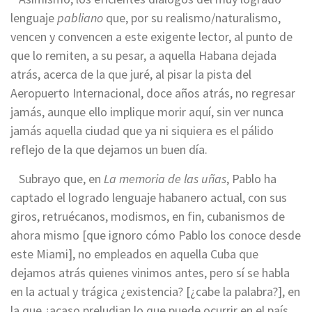
lenguaje
pabliano
que, por su realismo/naturalismo,
vencen y convencen a este exigente lector, al punto de
que lo remiten, a su pesar, a aquella Habana dejada
atrás, acerca de la que juré, al pisar la pista del
Aeropuerto Internacional, doce años atrás, no regresar
jamás, aunque ello implique morir aquí, sin ver nunca
jamás aquella ciudad que ya ni siquiera es el pálido
reflejo de la que dejamos un buen día.
Subrayo que, en
La memoria de las uñas
, Pablo ha
captado el logrado lenguaje habanero actual, con sus
giros, retruécanos, modismos, en fin, cubanismos de
ahora mismo [que ignoro cómo Pablo los conoce desde
este Miami], no empleados en aquella Cuba que
dejamos atrás quienes vinimos antes, pero sí se habla
en la actual y trágica ¿existencia? [¿cabe la palabra?], en
la que ¿acaso preludian lo que puede ocurrir en el país,