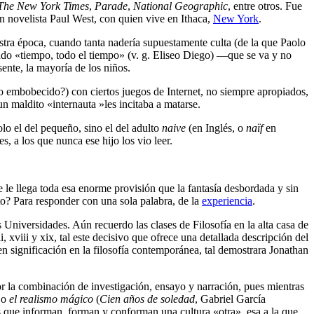
The New York Times
,
Parade
,
National Geographic
, entre otros. Fue
én novelista Paul West, con quien vive en Ithaca,
New York
.
tra época, cuando tanta nadería supuestamente culta (de la que Paolo
ciado «tiempo, todo el tiempo» (v. g. Eliseo Diego) —que se va y no
ente, la mayoría de los niños.
 o embobecido?) con ciertos juegos de Internet, no siempre apropiados,
un maldito «internauta »les incitaba a matarse.
lo el del pequeño, sino el del adulto
naive
(en Inglés, o
naïf
en
, a los que nunca ese hijo los vio leer.
le llega toda esa enorme provisión que la fantasía desbordada y sin
to? Para responder con una sola palabra, de la
experiencia
. ​
niversidades. Aún recuerdo las clases de Filosofía en la alta casa de
 xviii y xix, tal este decisivo que ofrece una detallada descripción del
 significación en la filosofía contemporánea, tal demostrara Jonathan
 por la combinación de investigación, ensayo y narración, pues mientras
 o
el realismo mágico
(
Cien años de soledad
, Gabriel García
os que informan, forman y conforman una cultura «otra», esa a la que