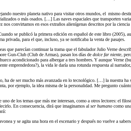
jando nuestro planeta nativo para visitar otros mundos, el mismo desti
ializados o más osados. […] Las naves espaciales que transporten varias
 nos convirtamos en esos extraños alienígenas descritos por la ciencia 
ando se publicó la primera edición en español de este libro (2005), au
a privada, para el que, incluso, ya se notificaba la venta de pasajes.
deas que parecían continuar la trama que el fabulador Julio Verne descr
timore Gun-Club (Club de Armas), pasan los días de
dolce far niente
, per
til hueco acondicionado para albergar a tres hombres. Y aunque Verne (bu
gente emprendedora?), la vida le daría una rotunda respuesta al narrador
rso, ha de ser mucho más avanzada en lo tecnológico. […] la nuestra ha 
enta, por ejemplo, la idea misma de la personalidad. Me pregunto cuántos
o de los temas que más me interesan, como a otros lectores: el filosófic
 decirlo. En consecuencia, dirá que imaginamos al
ser humano
como una c
ará:
nea y se agita una hora en el escenario y después no vuelve a saberse d