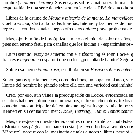
nombre (la
dianeackerone
). Sus ensayos sobre la naturaleza humana h
responsable de una serie de televisión en la cadena PBS de cinco hor
Libros de la estirpe de
Magia y misterio de la mente. La maravillos
Coelho es
magister
) atiborra las librerías, Internet y las mentes de 
regresa— con los banales juegos ofrecidos
online
: grave problema de 
Mas, ojo: El niño de hoy (quizá tu nieto o el mío, de solo seis años,
pues son terreno fértil para canallas que los incitan a «esparcimientos
En tal sentido, estoy de acuerdo con el filósofo inglés John Locke, qu
francés e
ingenuo
en español) que no lee: ¿por falta de hábito? Segura
Sobre esa mente
tabula rasa
, escribiría en su
Ensayo sobre el ente
Supongamos que la mente es, como decimos, un papel en blanco, vacío 
límites del hombre ha pintado sobre ella con una variedad casi infini
Creo, por ello, aun válida la preocupación de Locke, evidenciada en 
estudios habanera, donde nos inmeramos, entre muchos otros, textos de d
conocimiento, anticipador del empirismo inglés, luego estudiado por 
Bennett en su cenital volumen:
Locke, Berkeley, Hume: Temas centr
Mas, de regreso a nuestro tema, confieso que disfruté las cualidade
disfrutaba sus páginas, me parecía estar [re]leyendo dos atrayentes n
Márquez), porque con la imaginería de tales autores y libros, percibí 