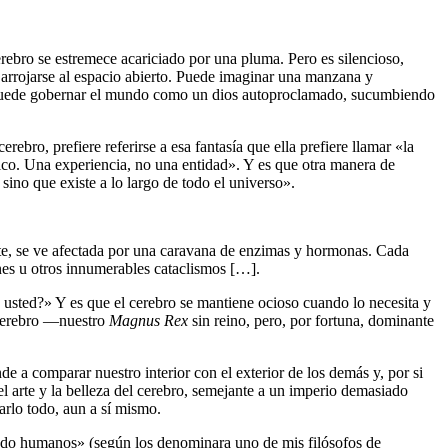
erebro se estremece acariciado por una pluma. Pero es silencioso,
arrojarse al espacio abierto. Puede imaginar una manzana y
ebro puede gobernar el mundo como un dios autoproclamado, sucumbiendo
bro, prefiere referirse a esa fantasía que ella prefiere llamar «la
ísico. Una experiencia, no una entidad». Y es que otra manera de
no que existe a lo largo de todo el universo».
ente, se ve afectada por una caravana de enzimas y hormonas. Cada
nes u otros innumerables cataclismos […].
 usted?» Y es que el cerebro se mantiene ocioso cuando lo necesita y
l cerebro —nuestro
Magnus Rex
sin reino, pero, por fortuna, dominante
e a comparar nuestro interior con el exterior de los demás y, por si
el arte y la belleza del cerebro, semejante a un imperio demasiado
narlo todo, aun a sí mismo.
siado humanos» (según los denominara uno de mis filósofos de