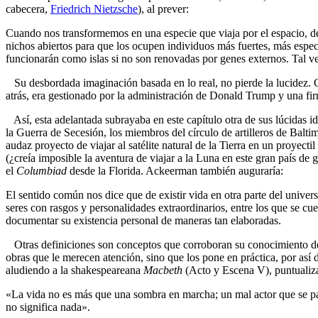
cabecera,
Friedrich Nietzsche
), al prever:
Cuando nos transformemos en una especie que viaja por el espacio, de
nichos abiertos para que los ocupen individuos más fuertes, más espec
funcionarán como islas si no son renovadas por genes externos. Tal vez
Su desbordada imaginación basada en lo real, no pierde la lucidez. Cu
atrás, era gestionado por la administración de Donald Trump y una firm
Así, esta adelantada subrayaba en este capítulo otra de sus lúcidas i
la Guerra de Secesión, los miembros del círculo de artilleros de Bal
audaz proyecto de viajar al satélite natural de la Tierra en un proyec
(¿creía imposible la aventura de viajar a la Luna en este gran país de 
el
Columbiad
desde la Florida. Ackeerman también auguraría:
El sentido común nos dice que de existir vida en otra parte del unive
seres con rasgos y personalidades extraordinarios, entre los que se cu
documentar su existencia personal de maneras tan elaboradas.
Otras definiciones son conceptos que corroboran su conocimiento de un
obras que le merecen atención, sino que los pone en práctica, por así
aludiendo a la shakespeareana
Macbeth
(Acto y Escena V), puntualiz
«La vida no es más que una sombra en marcha; un mal actor que se pavo
no significa nada».