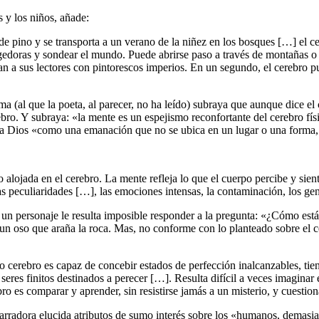
 y los niños, añade:
de pino y se transporta a un verano de la niñez en los bosques […] el c
gedoras y sondear el mundo. Puede abrirse paso a través de montañas o 
tientan a sus lectores con pintorescos imperios. En un segundo, el cer
 que la poeta, al parecer, no ha leído) subraya que aunque dice el cere
rebro. Y subraya: «la mente es un espejismo reconfortante del cerebro f
a Dios «como una emanación que no se ubica en un lugar o una forma, si
 alojada en el cerebro. La mente refleja lo que el cuerpo percibe y si
as peculiaridades […], las emociones intensas, la contaminación, los ge
 un personaje le resulta imposible responder a la pregunta: «¿Cómo está
 de un oso que araña la roca. Mas, no conforme con lo planteado sobre e
 cerebro es capaz de concebir estados de perfección inalcanzables, tiend
seres finitos destinados a perecer […]. Resulta difícil a veces imaginar 
ro es comparar y aprender, sin resistirse jamás a un misterio, y cuestio
na narradora elucida atributos de sumo interés sobre los «humanos, dema