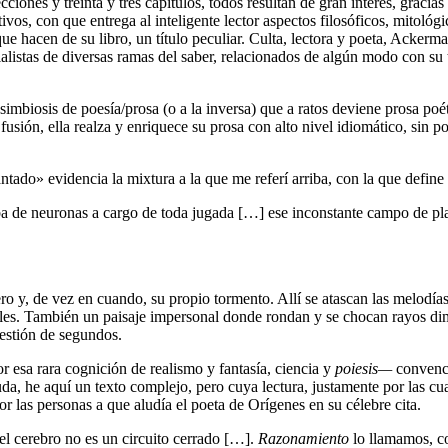
nes y treinta y tres capítulos, todos resultan de gran interés, gracias a
s, con que entrega al inteligente lector aspectos filosóficos, mitológico
 hacen de su libro, un título peculiar. Culta, lectora y poeta, Ackerman 
cialistas de diversas ramas del saber, relacionados de algún modo con su
imbiosis de poesía/prosa (o a la inversa) que a ratos deviene prosa poét
 fusión, ella realza y enriquece su prosa con alto nivel idiomático, sin 
antado» evidencia la mixtura a la que me referí arriba, con la que define
rba de neuronas a cargo de toda jugada […] ese inconstante campo de pl
ro y, de vez en cuando, su propio tormento. Allí se atascan las melodías
es. También un paisaje impersonal donde rondan y se chocan rayos dimin
estión de segundos.
r esa rara cognición de realismo y fantasía, ciencia y
poiesis—
convence
 duda, he aquí un texto complejo, pero cuya lectura, justamente por las 
r las personas a que aludía el poeta de Orígenes en su célebre cita.
l cerebro no es un circuito cerrado […].
Razonamiento
lo llamamos, c