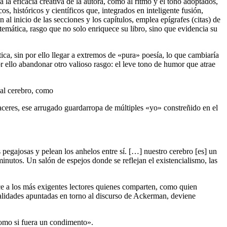
 la eficacia creativa de la autora, como al ritmo y el tono adoptados,
s, históricos y científicos que, integrados en inteligente fusión,
al inicio de las secciones y los capítulos, emplea epígrafes (citas) de
 temática, rasgo que no solo enriquece su libro, sino que evidencia su
ica, sin por ello llegar a extremos de «pura» poesía, lo que cambiaría
por ello abandonar otro valioso rasgo: el leve tono de humor que atrae
 al cerebro, como
aceres, ese arrugado guardarropa de múltiples «yo» constreñido en el
 pegajosas y pelean los anhelos entre sí. […] nuestro cerebro [es] un
utos. Un salón de espejos donde se reflejan el existencialismo, las
 a los más exigentes lectores quienes comparten, como quien
cualidades apuntadas en torno al discurso de Ackerman, deviene
omo si fuera un condimento».