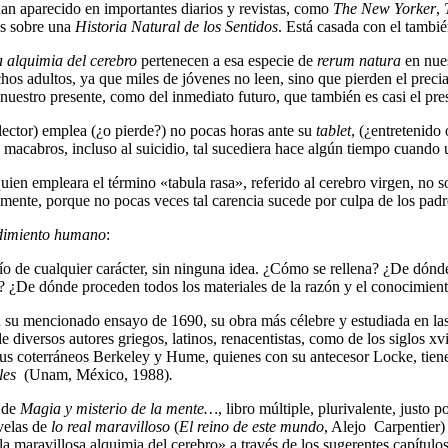
an aparecido en importantes diarios y revistas, como
The New Yorker
,
as sobre una
Historia Natural de los Sentidos
. Está casada con el tambi
a alquimia del cerebro
pertenecen a esa especie de
rerum natura
en nues
muchos adultos, ya que miles de jóvenes no leen, sino que pierden el pre
nuestro presente, como del inmediato futuro, que también es casi el pres
 lector) emplea (¿o pierde?) no pocas horas ante su
tablet
, (¿entretenido
» macabros, incluso al suicidio, tal sucediera hace algún tiempo cuando 
ien empleara el término «tabula rasa», referido al cerebro virgen, no so
mente, porque no pocas veces tal carencia sucede por culpa de los padres
ndimiento humano
:
de cualquier carácter, sin ninguna idea. ¿Cómo se rellena? ¿De dónde 
ta? ¿De dónde proceden todos los materiales de la razón y el conocimien
su mencionado ensayo de 1690, su obra más célebre y estudiada en las U
iversos autores griegos, latinos, renacentistas, como de los siglos xvii,
sus coterráneos Berkeley y Hume, quienes con su antecesor Locke, tienen
ales
(Unam, México, 1988)
.
s de
Magia y misterio de la mente…
, libro múltiple, plurivalente, justo
ovelas de
lo real maravilloso
(
El reino de este mundo
, Alejo Carpentier)
«la maravillosa alquimia del cerebro» a través de los sugerentes capítul