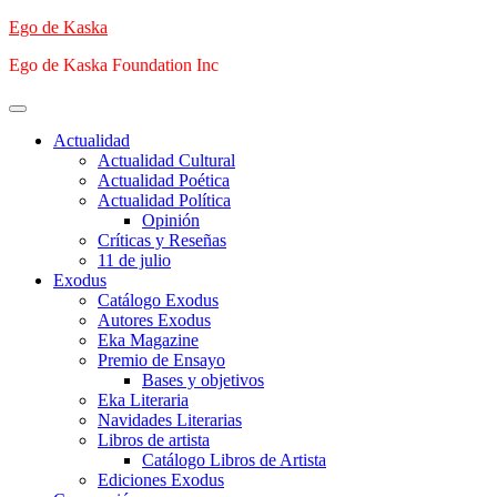
Saltar
Ego de Kaska
al
Ego de Kaska Foundation Inc
contenido
Menú
principal
Actualidad
Actualidad Cultural
Actualidad Poética
Actualidad Política
Opinión
Críticas y Reseñas
11 de julio
Exodus
Catálogo Exodus
Autores Exodus
Eka Magazine
Premio de Ensayo
Bases y objetivos
Eka Literaria
Navidades Literarias
Libros de artista
Catálogo Libros de Artista
Ediciones Exodus