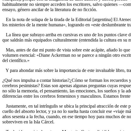
habitualmente no siempre acceden los escritores, salvo quienes —com
ensayo, género ancilar de la literatura de no ficción.
En la nota de solapa de la tirada de la Editorial [argentina] El Atene
los misterios de la mente humana», logrando en «este deslumbrante t
La línea que subrayo arriba en cursivas es uno de los puntos clave de
que saldrán más equipados culturalmente (entendida la cultura en su m
Mas, antes de dar mi punto de vista sobre este acápite, añado lo que
volumen esencial: «Diane Ackerman no se parece a ningún otro escrito
del científico.»
Y para ahondar más sobre la importancia de este invaluable libro, tran
¿Qué nos impulsa a contar historias?¿Cómo se forman los recuerdos y
cerebros pesimistas? Estas son apenas algunas preguntas cuyas respues
no sólo la memoria, el pensamiento, las emociones, los sueños y la ad
diferencias entre los cerebros femeninos y masculinos. Estamos frente a
Justamente, en tal intríngulis se ubica la principal atracción de est
cuello del absorto lector, y ya no lo suelta hasta concluir ese «viaje
años sesenta a la fecha, cuando, en ese tiempo hoy para muchos de nos
sobreviven en la Isla Cárcel.