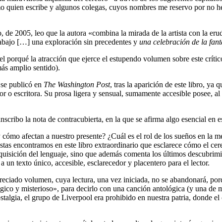
o quien escribe y algunos colegas, cuyos nombres me reservo por no he
o, de 2005, leo que la autora «combina la mirada de la artista con la er
rabajo […] una exploración sin precedentes y
una celebración de la fant
l porqué la atracción que ejerce el estupendo volumen sobre este críti
ás amplio sentido).
 se publicó en
The Washington Post
, tras la aparición de este libro, ya 
r o escritora. Su prosa ligera y sensual, sumamente accesible posee, a
scribo la nota de contracubierta, en la que se afirma algo esencial en 
 cómo afectan a nuestro presente? ¿Cuál es el rol de los sueños en l
tas encontramos en este libro extraordinario que esclarece cómo el cere
quisición del lenguaje, sino que además comenta los últimos descubrimi
 un texto único, accesible, esclarecedor y placentero para el lector.
e preciado volumen, cuya lectura, una vez iniciada, no se abandonará, p
 mágico y misterioso», para decirlo con una canción antológica (y una de
talgia, el grupo de Liverpool era prohibido en nuestra patria, donde el