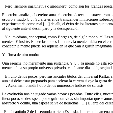
Pero, siempre imaginativa o
imaginera
, como son los grandes poetas
El cerebro analiza, el cerebro ama, el cerebro detecta un suave aroma 
oscuro y mudo […]. Su arte es el de transcender limitaciones sobreco
experimentarla como real […] de allí, el éxito de los literatos que 
al siguiente ante el desamparo y la desesperación.
Y quevediana, conceptual, como Borges y, de algún modo, tal Lezama (al
mente». E insiste: El cerebro no es la mente, la mente habita en el ce
concebir la mente puede ser aquella en la que San Agustín imaginaba 
Y afirma de otro modo:
Una esencia, no meramente una sustancia. Y […] la mente no está solo
mente habita su propio universo privado, cambiante día a día, según l
En uno de los pocos, pero sustanciales títulos del universal Kafka, a
aun así debe estar preparado para acelerar la carrera si oye la garra
—, Ackerman blandirá otro de los numerosos índices de su tesis:
La evolución nos ha jugado varias bromas pesadas. Entre ellas, nuestro
fuera poco, se desespera por seguir con vida, sin importar que seamos 
abstracto y oculto, una espesa selva de neuronas. […] El arte del cereb
En el capítulo 2 de la segunda parte: «Esta isla, la tierra», la ame