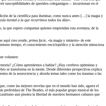
rir susceptibilidades de queridos colegamigos— incursionan en el
udición de la científica para iluminar, como nunca antes […] la magia y
asía mental a la que recurrimos todos los días
».
co, la que espero compartan quienes emprendan esta aventura, de la
que aquí creo reside,
prima facie
, «la magia y misterio» de este
l mismo tiempo, el conocimiento enciclopédico y la atención minuciosa
este volumen:
a memoria? ¿Cómo aprendemos a hablar? ¿Hay cerebros optimistas y
bro se transforma en la mente. Desde diferentes perspectivas explica
entos de la neurociencia y aborda temas tales como los traumas o las
orque, como las mejores novelas que en el mundo han sido, agarra el
 mis preferidas) de The Beatles, el más popular grupo musical de los
 castrismo aun pisotea la libertad de nuestros hermanos cubanos que