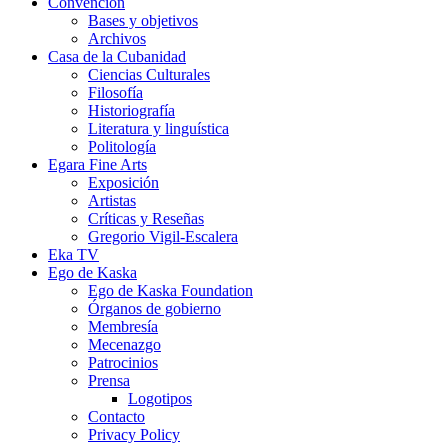
Convención
Bases y objetivos
Archivos
Casa de la Cubanidad
Ciencias Culturales
Filosofía
Historiografía
Literatura y linguística
Politología
Egara Fine Arts
Exposición
Artistas
Críticas y Reseñas
Gregorio Vigil-Escalera
Eka TV
Ego de Kaska
Ego de Kaska Foundation
Órganos de gobierno
Membresía
Mecenazgo
Patrocinios
Prensa
Logotipos
Contacto
Privacy Policy