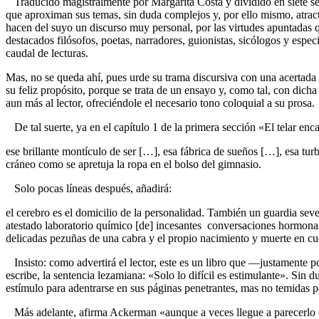
Traducido magistralmente por Margarita Costa y dividido en siete seccio
que aproximan sus temas, sin duda complejos y, por ello mismo, atractivo
hacen del suyo un discurso muy personal, por las virtudes apuntadas que
destacados filósofos, poetas, narradores, guionistas, sicólogos y espe
caudal de lecturas.
Mas, no se queda ahí, pues urde su trama discursiva con una acertada s
su feliz propósito, porque se trata de un ensayo y, como tal, con dicha
aun más al lector, ofreciéndole el necesario tono coloquial a su prosa.
De tal suerte, ya en el capítulo 1 de la primera sección «El telar enc
ese brillante montículo de ser […], esa fábrica de sueños […], esa tu
cráneo como se apretuja la ropa en el bolso del gimnasio.
Solo pocas líneas después, añadirá:
el cerebro es el domicilio de la personalidad. También un guardia seve
atestado laboratorio químico [de] incesantes conversaciones hormonal
delicadas pezuñas de una cabra y el propio nacimiento y muerte en cu
Insisto: como advertirá el lector, este es un libro que —justamente po
escribe, la sentencia lezamiana: «Solo lo difícil es estimulante». Sin
estímulo para adentrarse en sus páginas penetrantes, mas no temidas po
Más adelante, afirma Ackerman «aunque a veces llegue a parecerlo e