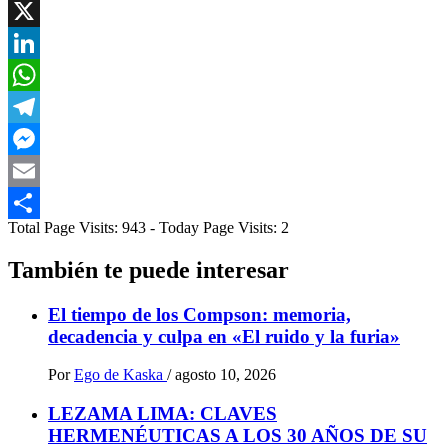
Facebook
X
LinkedIn
WhatsApp
Telegram
Messenger
Email
Total Page Visits: 943 - Today Page Visits: 2
Compartir
También te puede interesar
El tiempo de los Compson: memoria,
decadencia y culpa en «El ruido y la furia»
Por
Ego de Kaska
/
agosto 10, 2026
LEZAMA LIMA: CLAVES
HERMENÉUTICAS A LOS 30 AÑOS DE SU