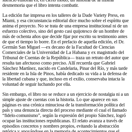
desmemoria que el libro intenta combatir.
La edición fue impresa en los talleres de la Dade Variety Press, en
Miami, y esa circunstancia editorial dice mucho sobre el espíritu que
anima el proyecto. No se trata de una empresa institucional ni de un
esfuerzo colectivo, sino del gesto casi quijotesco de un hombre de
más de ochenta años que decide fijar por escrito su testimonio antes
de que el tiempo lo borre. En el prefacio de aquella edición, el Dr.
Germán San Miguel —ex decano de la Facultad de Ciencias
Comerciales de la Universidad de La Habana y ex magistrado del
Tribunal de Cuentas de la República— traza un retrato del autor que
resulta tan afectuoso como preciso. Allí recuerda que Gabriel
Sánchez Martínez, nacido en Candelaria, Pinar del Río, y más tarde
residente en la Isla de Pinos, había dedicado su vida a la defensa de
la libertad cubana y que, incluso en el exilio, conservaba intacta la
voluntad de seguir luchando por ella.
Sin embargo, el libro no se reduce a un ejercicio de nostalgia ni a un
simple ajuste de cuentas con la historia. Lo que aparece en sus
páginas es una crónica minuciosa de la transformación política del
país y una denuncia directa del proceso mediante el cual el llamado
“fidelo-comunismo”, según la expresión del propio Sánchez, logró
ocupar las instituciones republicanas. El relato avanza a través de
episodios concretos y nombres propios, evitando la abstracción
retórica y apoyándose en la memoria de acontecimientos que el