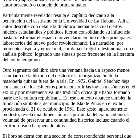
autor presenció o conoció de primera mano.
Particularmente revelador resulta el capítulo dedicado a la
penetración del castrismo en la Universidad de La Habana. Allí el
autor describe con detalle la dinámica mediante la cual ciertos
núcleos estudiantiles y políticos fueron consolidando su influencia
hasta transformar el espacio universitario en uno de los principales
laboratorios del nuevo poder revolucionario. La narración, por
momentos áspera y emocional, combina el registro testimonial con el
análisis político, logrando una síntesis poco frecuente en la literatura
del exilio temprano.
Otro segmento del libro abre una ventana hacia un aspecto menos
estudiado de la historia del destierro: la reorganización de la
masonería cubana fuera de la isla. En 1972, Gabriel Sánchez deja
constancia de los esfuerzos por reconstruir las logias masónicas en el
exilio y por mantener viva una tradición cívica que había formado
parte de la cultura republicana. En ese contexto aparece también la
fundación simbólica del municipio de Isla de Pinos en el exilio,
proclamada el 21 de octubre de 1961. Este gesto, aparentemente
modesto, revela una dimensión más profunda del exilio cubano: la
voluntad de preservar una continuidad histórica incluso cuando el
territorio físico ha quedado atrás.
El libro se cierra con una sección de correspondencia personal que