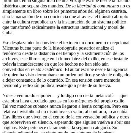
profundo: en la singularidad de una voz que escribe desde la fractura
histórica que separa dos mundos.
De la libertad al comunismo
no es
simplemente un libro sobre los primeros años del régimen castrista,
sino la narración de una conciencia que atraviesa el tránsito abrupto
entre la cultura republicana y la instauración de un sistema político
que transformó radicalmente la estructura institucional y moral de
Cuba.
Ese desplazamiento convierte el texto en un documento excepcional.
Mientras buena parte de la historiografía posterior analiza el
fenómeno desde la distancia del tiempo y la sedimentación de los
archivos, este libro surge en la inmediatez del exilio, en ese instante
todavía incandescente en que los hechos no han sido aún
convertidos en relato académico. El autor escribe desde la urgencia
de quien ha visto derrumbarse un orden político y se siente obligado
a dejar constancia de lo ocurrido. En esa tensión entre memoria
personal y reflexión política reside gran parte de su fuerza.
No es aventurado suponer —y lo digo con cierta melancolía— que
esta obra haya circulado apenas en los márgenes del propio exilio.
Tal vez muchos cubanos nunca llegaron a leerla completa. Pero esa
relativa invisibilidad no disminuye su valor; al contrario, lo acentúa.
Hay libros que viven en el centro de la conversación pública y otros
que sobreviven en silencio, esperando que alguien vuelva a abrir sus
páginas. Este pertenece claramente a la segunda categoría. Su
silencio editorial es, en cierto modo, un síntoma de la misma