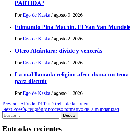
PARTIDA*
Por
Ego de Kaska
/
agosto 9, 2026
Edmundo Pina Machín. El Van Van Mundele
Por
Ego de Kaska
/
agosto 2, 2026
Otero Alcántara: divide y vencerás
Por
Ego de Kaska
/
agosto 1, 2026
La mal llamada religión afrocubana un tema
para discutir
Por
Ego de Kaska
/
agosto 1, 2026
Post
Previous
Alfredo Triff: «Estrella de la tarde»
Next
Poesía, religión y proceso formativo de la mundanidad
navigation
Buscar:
Entradas recientes