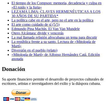
El tiempo de los Compson: memoria, decadencia y culpa en
«El ruido y la furia»
LEZAMA LIMA: CLAVES HERMENÉUTICAS A LOS
30 AÑOS DE SU PARTIDA*
La política cabe en el arte, pero no el arte en la política
El arte como cuidado de sí (5/5)
Edmundo Pina Machín. El Van Van Mundele
Otero Alcántara: divide y vencerás
La mal llamada religión afrocubana un tema para discutir
La república frente a su santo. Lectura de «Mitología de
Martí»
Diversión en el pueblo (relato)
«Mitología de Martí» de Alfonso Hernández Catá. Edición
anotada
Donación
Su aporte financiero permite el desarrollo de proyectos culturales de
escritores, artistas e investigadores del exilio y la diáspora cubana.