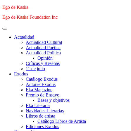
Saltar
Ego de Kaska
al
Ego de Kaska Foundation Inc
contenido
Menú
principal
Actualidad
Actualidad Cultural
Actualidad Poética
Actualidad Política
Opinión
Críticas y Reseñas
11 de julio
Exodus
Catálogo Exodus
Autores Exodus
Eka Magazine
Premio de Ensayo
Bases y objetivos
Eka Literaria
Navidades Literarias
Libros de artista
Catálogo Libros de Artista
Ediciones Exodus