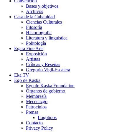
Convención
Bases y objetivos
Archivos
Casa de la Cubanidad
Ciencias Culturales
Filosofía
Historiografía
Literatura y linguística
Politología
Egara Fine Arts
Exposición
Artistas
Críticas y Reseñas
Gregorio Vigil-Escalera
Eka TV
Ego de Kaska
Ego de Kaska Foundation
Órganos de gobierno
Membresía
Mecenazgo
Patrocinios
Prensa
Logotipos
Contacto
Privacy Policy