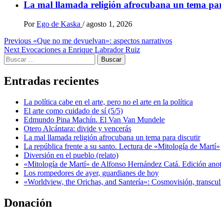
La mal llamada religión afrocubana un tema par
Por
Ego de Kaska
/
agosto 1, 2026
Post
Previous
«Que no me devuelvan»: aspectos narrativos
Next
Evocaciones a Enrique Labrador Ruiz
navigation
Buscar:
Entradas recientes
La política cabe en el arte, pero no el arte en la política
El arte como cuidado de sí (5/5)
Edmundo Pina Machín. El Van Van Mundele
Otero Alcántara: divide y vencerás
La mal llamada religión afrocubana un tema para discutir
La república frente a su santo. Lectura de «Mitología de Martí»
Diversión en el pueblo (relato)
«Mitología de Martí» de Alfonso Hernández Catá. Edición ano
Los rompedores de ayer, guardianes de hoy
«Worldview, the Orichas, and Santería»: Cosmovisión, transcu
Donación