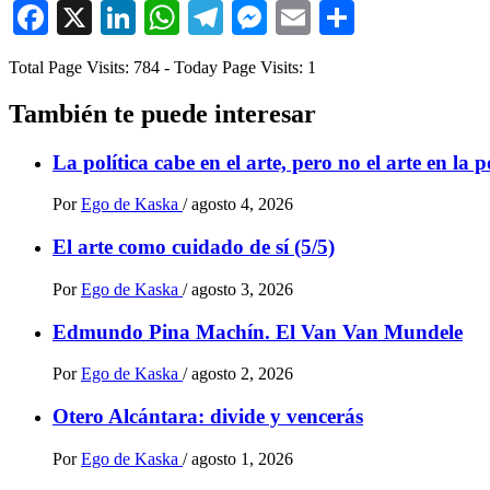
Facebook
X
LinkedIn
WhatsApp
Telegram
Messenger
Email
Comparti
Total Page Visits: 784 - Today Page Visits: 1
También te puede interesar
La política cabe en el arte, pero no el arte en la p
Por
Ego de Kaska
/
agosto 4, 2026
El arte como cuidado de sí (5/5)
Por
Ego de Kaska
/
agosto 3, 2026
Edmundo Pina Machín. El Van Van Mundele
Por
Ego de Kaska
/
agosto 2, 2026
Otero Alcántara: divide y vencerás
Por
Ego de Kaska
/
agosto 1, 2026