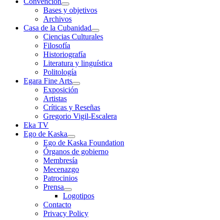
Convención
Bases y objetivos
Archivos
Casa de la Cubanidad
Ciencias Culturales
Filosofía
Historiografía
Literatura y linguística
Politología
Egara Fine Arts
Exposición
Artistas
Críticas y Reseñas
Gregorio Vigil-Escalera
Eka TV
Ego de Kaska
Ego de Kaska Foundation
Órganos de gobierno
Membresía
Mecenazgo
Patrocinios
Prensa
Logotipos
Contacto
Privacy Policy