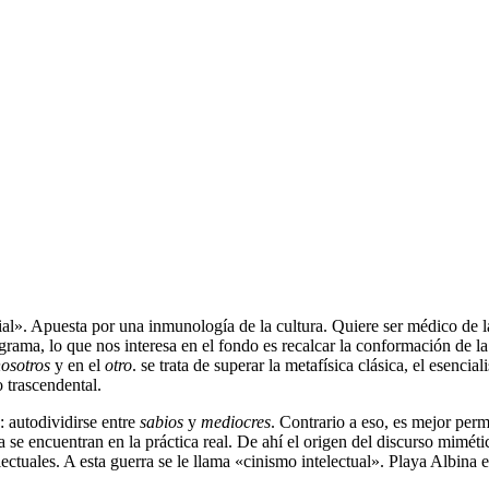
al». Apuesta por una inmunología de la cultura. Quiere ser médico de la 
ama, lo que nos interesa en el fondo es recalcar la conformación de la 
osotros
y en el
otro
. se trata de superar la metafísica clásica, el esenci
o trascendental.
n: autodividirse entre
sabios
y
mediocres
. Contrario a eso, es mejor perm
a se encuentran en la práctica real. De ahí el origen del discurso miméti
ctuales. A esta guerra se le llama «cinismo intelectual». Playa Albina es