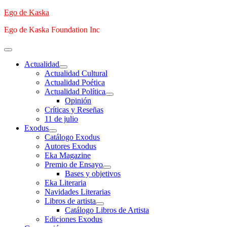
Saltar
Ego de Kaska
al
Ego de Kaska Foundation Inc
contenido
Menú
principal
Actualidad
Actualidad Cultural
Actualidad Poética
Actualidad Política
Opinión
Críticas y Reseñas
11 de julio
Exodus
Catálogo Exodus
Autores Exodus
Eka Magazine
Premio de Ensayo
Bases y objetivos
Eka Literaria
Navidades Literarias
Libros de artista
Catálogo Libros de Artista
Ediciones Exodus