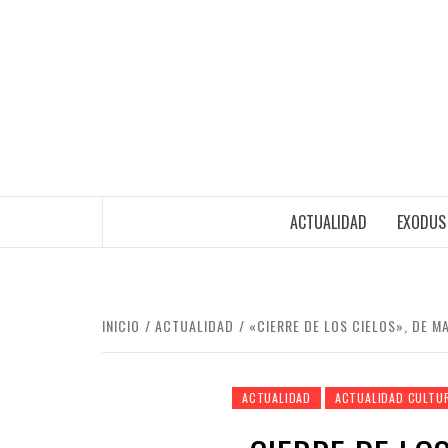
Saltar
al
contenido
ACTUALIDAD
EXODUS
INICIO
ACTUALIDAD
«CIERRE DE LOS CIELOS», DE M
ACTUALIDAD
ACTUALIDAD CULTU