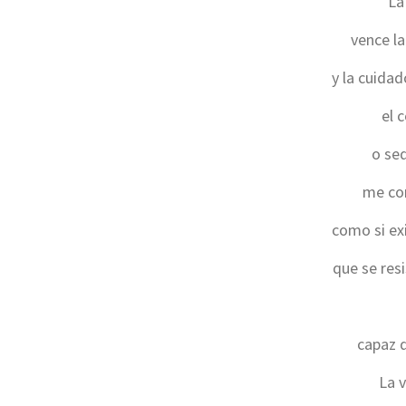
La
vence la
y la cuida
el 
o sed
me con
como si exi
que se res
capaz d
La v