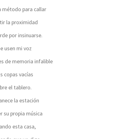
 método para callar
tir la proximidad
rde por insinuarse.
e usen mi voz
tes de memoria infalible
as copas vacías
bre el tablero.
nece la estación
er su propia música
ando esta casa,