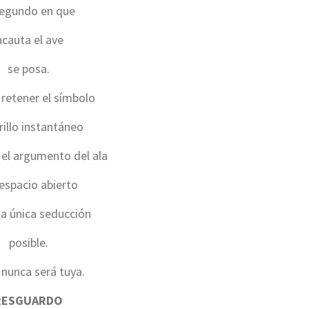
segundo en que
ncauta el ave
se posa.
retener el símbolo
brillo instantáneo
 el argumento del ala
 espacio abierto
a única seducción
posible.
, nunca será tuya.
RESGUARDO