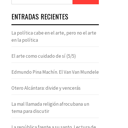
ENTRADAS RECIENTES
La política cabe en el arte, pero no el arte
en la política
El arte como cuidado de sí (5/5)
Edmundo Pina Machín. El Van Van Mundele
Otero Alcántara: divide y vencerás
La mal llamada religión afrocubana un
tema para discutir
La república frente a su santo. Lectura de