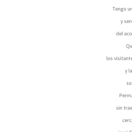
Tengo un
y sen
del aco
Qu
los visitan
y l
so
Perma
sin tra
cerc