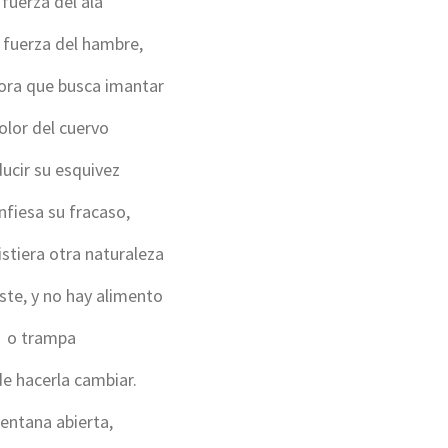
 fuerza del ala
 fuerza del hambre,
dora que busca imantar
color del cuervo
ucir su esquivez
fiesa su fracaso,
stiera otra naturaleza
iste, y no hay alimento
o trampa
e hacerla cambiar.
entana abierta,