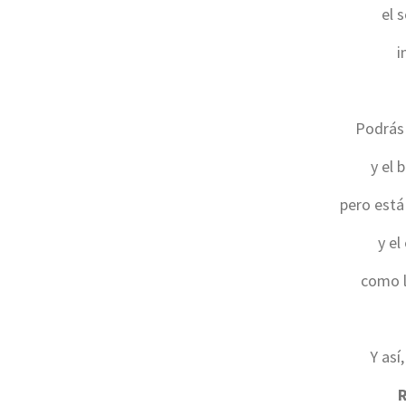
el 
i
Podrás 
y el 
pero está
y el
como l
Y así