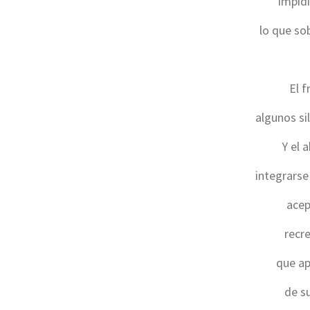
impid
lo que so
El f
algunos si
Y el 
integrarse
acep
recr
que ap
de s