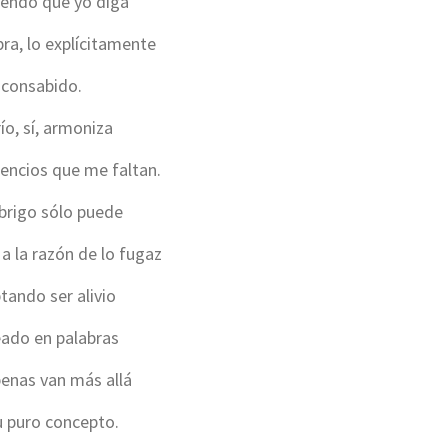
iendo que yo diga
bra, lo explícitamente
consabido.
río, sí, armoniza
lencios que me faltan.
abrigo sólo puede
 a la razón de lo fugaz
tando ser alivio
eado en palabras
enas van más allá
u puro concepto.