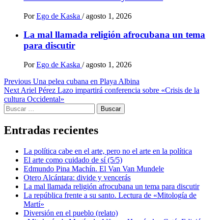
Por
Ego de Kaska
/
agosto 1, 2026
La mal llamada religión afrocubana un tema
para discutir
Por
Ego de Kaska
/
agosto 1, 2026
Post
Previous
Una pelea cubana en Playa Albina
Next
Ariel Pérez Lazo impartirá conferencia sobre «Crisis de la
navigation
cultura Occidental»
Buscar:
Entradas recientes
La política cabe en el arte, pero no el arte en la política
El arte como cuidado de sí (5/5)
Edmundo Pina Machín. El Van Van Mundele
Otero Alcántara: divide y vencerás
La mal llamada religión afrocubana un tema para discutir
La república frente a su santo. Lectura de «Mitología de
Martí»
Diversión en el pueblo (relato)