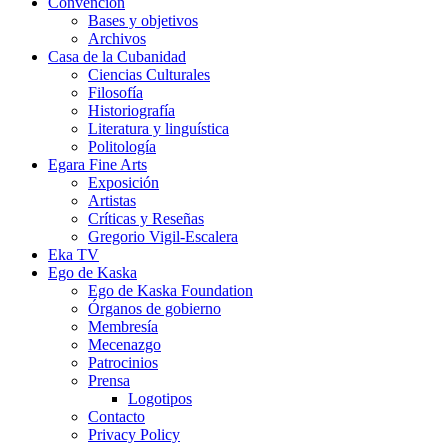
Convención
Bases y objetivos
Archivos
Casa de la Cubanidad
Ciencias Culturales
Filosofía
Historiografía
Literatura y linguística
Politología
Egara Fine Arts
Exposición
Artistas
Críticas y Reseñas
Gregorio Vigil-Escalera
Eka TV
Ego de Kaska
Ego de Kaska Foundation
Órganos de gobierno
Membresía
Mecenazgo
Patrocinios
Prensa
Logotipos
Contacto
Privacy Policy