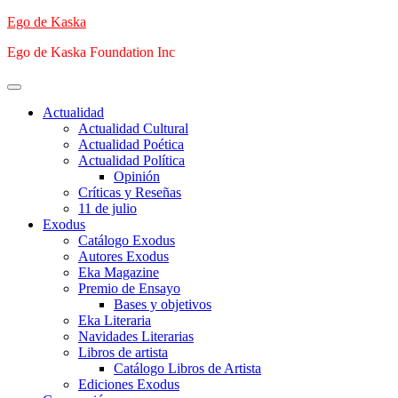
Saltar
Ego de Kaska
al
Ego de Kaska Foundation Inc
contenido
Menú
principal
Actualidad
Actualidad Cultural
Actualidad Poética
Actualidad Política
Opinión
Críticas y Reseñas
11 de julio
Exodus
Catálogo Exodus
Autores Exodus
Eka Magazine
Premio de Ensayo
Bases y objetivos
Eka Literaria
Navidades Literarias
Libros de artista
Catálogo Libros de Artista
Ediciones Exodus