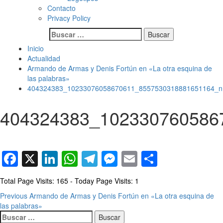
Contacto
Privacy Policy
Buscar:
Inicio
Actualidad
Armando de Armas y Denis Fortún en «La otra esquina de
las palabras»
404324383_10233076058670611_8557530318881651164_n
404324383_102330760586
Facebook
X
LinkedIn
WhatsApp
Telegram
Messenger
Email
Comparti
Total Page Visits: 165 - Today Page Visits: 1
Post
Previous
Armando de Armas y Denis Fortún en «La otra esquina de
las palabras»
navigation
Buscar: