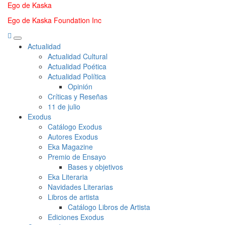
Saltar
Ego de Kaska
al
Ego de Kaska Foundation Inc
contenido
Menú
Actualidad
principal
Actualidad Cultural
Actualidad Poética
Actualidad Política
Opinión
Críticas y Reseñas
11 de julio
Exodus
Catálogo Exodus
Autores Exodus
Eka Magazine
Premio de Ensayo
Bases y objetivos
Eka Literaria
Navidades Literarias
Libros de artista
Catálogo Libros de Artista
Ediciones Exodus